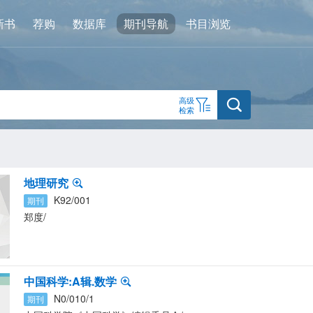
新书
荐购
数据库
期刊导航
书目浏览
高级
检索
地理研究
K92/001
期刊
郑度
/
中国科学:A辑.数学
N0/010/1
期刊