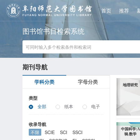
首页
推荐
图书馆书目检索系统
期刊导航
学科分类
字母分类
地理研究
类型
全部
纸本
电子
收录导航
中国科学:A
不限
SCIE
SCI
SSCI
辑.数学