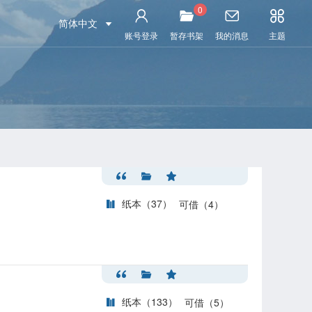
0
简体中文
账号登录
暂存书架
我的消息
主题
纸本（37）
可借（4）
纸本（133）
可借（5）